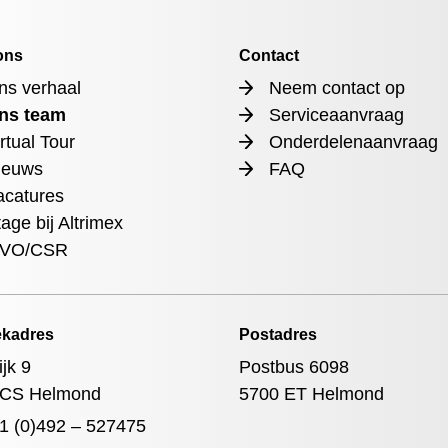
ons
Contact
ns verhaal
Neem contact op
ns team
Serviceaanvraag
rtual Tour
Onderdelenaanvraag
ieuws
FAQ
acatures
age bij Altrimex
VO/CSR
kadres
Postadres
ijk 9
Postbus 6098
 CS Helmond
5700 ET Helmond
1 (0)492 – 527475