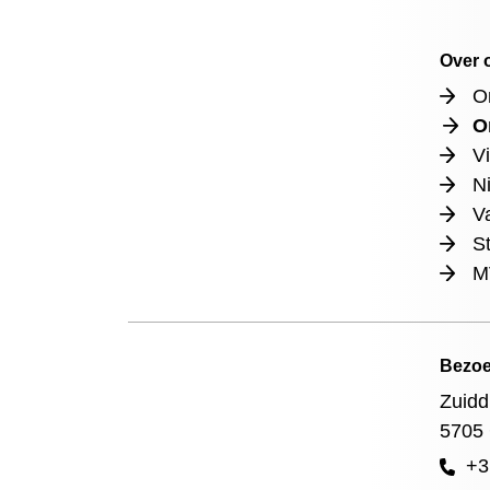
Over 
O
O
Vi
N
V
St
M
Bezoe
Zuidd
5705
+3