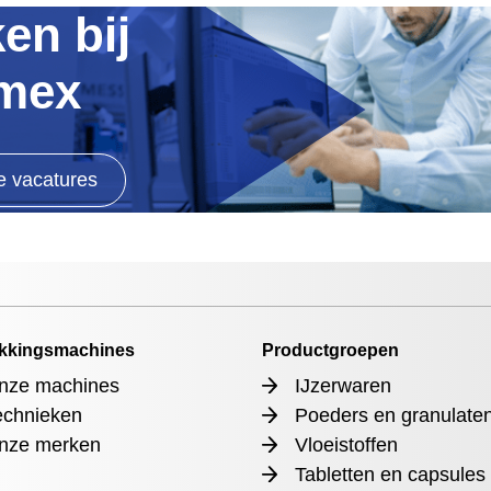
en bij
imex
le vacatures
kkingsmachines
Productgroepen
nze machines
IJzerwaren
echnieken
Poeders en granulate
nze merken
Vloeistoffen
Tabletten en capsules