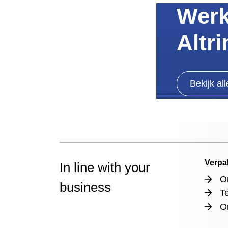
Werk
Altr
Bekijk al
Verpa
In line with your
O
business
T
O