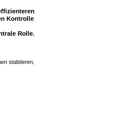
ffizienteren
en Kontrolle
trale Rolle.
en stabileren,
er Praxis
Produkte präzise
 Abfülllösungen,
techniken.
schiedliche