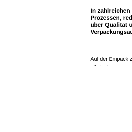
In zahlreichen
Prozessen, red
über Qualität 
Verpackungsaut
Auf der Empack z
effizienteren und
Erleben Sie in
An unserem Stand 
abfüllt, abzählt 
kombiniert mit in
Darüber hinaus pr
Abfüllmaschinen 