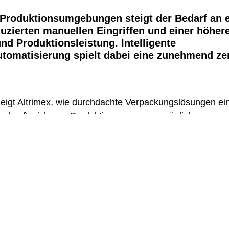
 Produktionsumgebungen steigt der Bedarf an e
uzierten manuellen Eingriffen und einer höher
und Produktionsleistung. Intelligente
omatisierung spielt dabei eine zunehmend zen
eigt Altrimex, wie durchdachte Verpackungslösungen ein
 zukunftssicheren Produktionsprozess ermöglichen.
telligente Verpackungsautomatisierung live in d
erleben Sie live, wie eine komplette Verpackungslinie 
und verpackt. Wir demonstrieren verschiedene Dosier‑ und
telligenten Zuführsystemen und zuverlässigen Verschließ
äsentieren wir fortschrittliche Zähllösungen sowie unter
für eine Vielzahl von Produkten und Anwendungen.